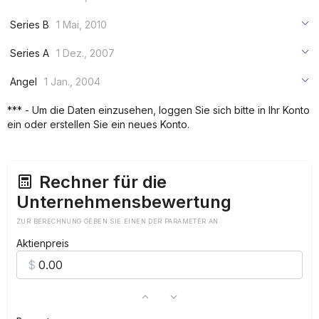
***
***
***
Series B
1 Mai, 2010
***
***
***
Series A
1 Dez., 2007
***
***
***
Angel
1 Jan., 2004
***
***
***
*** - Um die Daten einzusehen, loggen Sie sich bitte in Ihr Konto
***
ein oder erstellen Sie ein neues Konto.
***
***
Rechner für die
Unternehmensbewertung
ZUR BERECHNUNG GEBEN SIE EINEN DER PARAMETER AN
Aktienpreis