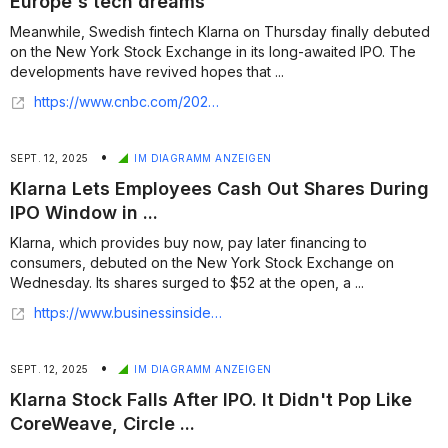
Europe's tech dreams
Meanwhile, Swedish fintech Klarna on Thursday finally debuted
on the New York Stock Exchange in its long-awaited IPO. The
developments have revived hopes that ...
https://www.cnbc.com/2025/09/11/klarna-ipo-and-asml-mistral-bet-revive-europes-tech-dreams.html
•
SEPT. 12, 2025
IM DIAGRAMM ANZEIGEN
Klarna Lets Employees Cash Out Shares During
IPO Window in ...
Klarna, which provides buy now, pay later financing to
consumers, debuted on the New York Stock Exchange on
Wednesday. Its shares surged to $52 at the open, a ...
https://www.businessinsider.com/klarna-ipo-employee-shares-cash-out-rsu-2025-9
•
SEPT. 12, 2025
IM DIAGRAMM ANZEIGEN
Klarna Stock Falls After IPO. It Didn't Pop Like
CoreWeave, Circle ...