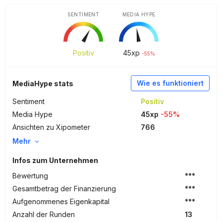
SENTIMENT
MEDIA HYPE
Positiv
45
xp
-55%
Wie es funktioniert
MediaHype stats
Sentiment
Positiv
Media Hype
45xp
-55%
Ansichten zu Xipometer
766
Mehr
Infos zum Unternehmen
Bewertung
***
Gesamtbetrag der Finanzierung
***
Aufgenommenes Eigenkapital
***
Anzahl der Runden
13