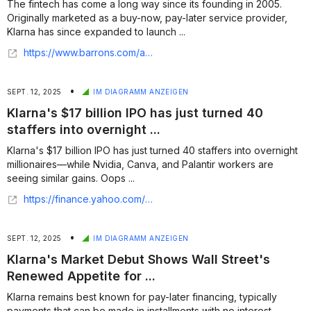
The fintech has come a long way since its founding in 2005.
Originally marketed as a buy-now, pay-later service provider,
Klarna has since expanded to launch ...
https://www.barrons.com/articles/klarna-stock-price-ipo-coreweave-db04c1c4
•
SEPT. 12, 2025
IM DIAGRAMM ANZEIGEN
Klarna's $17 billion IPO has just turned 40
staffers into overnight ...
Klarna's $17 billion IPO has just turned 40 staffers into overnight
millionaires—while Nvidia, Canva, and Palantir workers are
seeing similar gains. Oops ...
https://finance.yahoo.com/news/klarna-17-billion-ipo-just-153530675.html
•
SEPT. 12, 2025
IM DIAGRAMM ANZEIGEN
Klarna's Market Debut Shows Wall Street's
Renewed Appetite for ...
Klarna remains best known for pay-later financing, typically
payments that can be made in installments with no interest