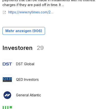
charges if they are paid off in time. It ...
https://www.nytimes.com/2025/09/11/business/dealbook/klarna-ipo-stock-market.html
Mehr anzeigen (
906
)
Investoren
29
DST Global
QED Investors
General Atlantic