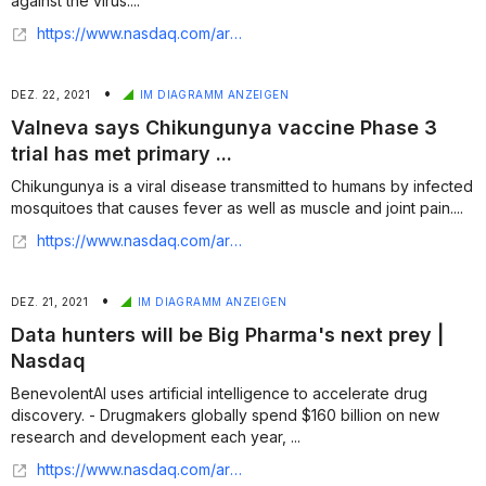
against the virus....
https://www.nasdaq.com/articles/valneva%3A-chikungunya-vaccine-trial-met-primary-endpoint-after-positive-phase-3-results
•
DEZ. 22, 2021
IM DIAGRAMM ANZEIGEN
Valneva says Chikungunya vaccine Phase 3
trial has met primary ...
Chikungunya is a viral disease transmitted to humans by infected
mosquitoes that causes fever as well as muscle and joint pain....
https://www.nasdaq.com/articles/valneva-says-chikungunya-vaccine-phase-3-trial-has-met-primary-endpoint
•
DEZ. 21, 2021
IM DIAGRAMM ANZEIGEN
Data hunters will be Big Pharma's next prey |
Nasdaq
BenevolentAI uses artificial intelligence to accelerate drug
discovery. - Drugmakers globally spend $160 billion on new
research and development each year, ...
https://www.nasdaq.com/articles/data-hunters-will-be-big-pharmas-next-prey