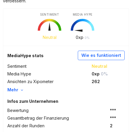
verbessern.
SENTIMENT
MEDIA HYPE
Neutral
0
xp
0%
Wie es funktioniert
MediaHype stats
Sentiment
Neutral
Media Hype
0xp
0%
Ansichten zu Xipometer
262
Mehr
Infos zum Unternehmen
Bewertung
***
Gesamtbetrag der Finanzierung
***
Anzahl der Runden
2