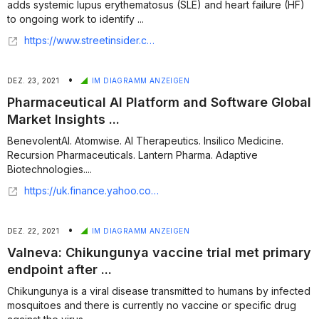
adds systemic lupus erythematosus (SLE) and heart failure (HF)
to ongoing work to identify ...
https://www.streetinsider.com/Press+Releases/BenevolentAI+announces+3-year+collaboration+expansion+with+AstraZeneca+focused+on+systemic+lupus+erythematosus+and+heart+failure/19455518.html
•
DEZ. 23, 2021
IM DIAGRAMM ANZEIGEN
Pharmaceutical AI Platform and Software Global
Market Insights ...
BenevolentAI. Atomwise. AI Therapeutics. Insilico Medicine.
Recursion Pharmaceuticals. Lantern Pharma. Adaptive
Biotechnologies....
https://uk.finance.yahoo.com/news/pharmaceutical-ai-platform-software-global-132100228.html
•
DEZ. 22, 2021
IM DIAGRAMM ANZEIGEN
Valneva: Chikungunya vaccine trial met primary
endpoint after ...
Chikungunya is a viral disease transmitted to humans by infected
mosquitoes and there is currently no vaccine or specific drug